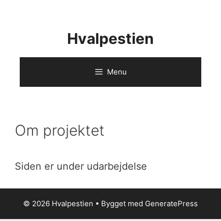
Hop
til
Hvalpestien
indhold
Menu
Om projektet
Siden er under udarbejdelse
© 2026 Hvalpestien
• Bygget med
GeneratePress