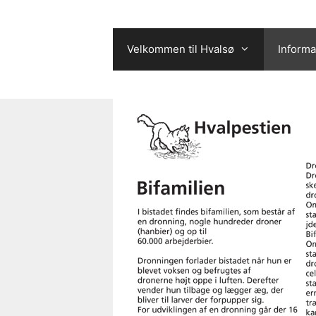
Hop
til
Velkommen til Hvalsø
Informa
indhold