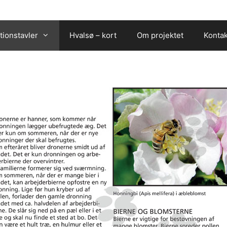
tionstavler
Hvalsø – kort
Om projektet
Kontak